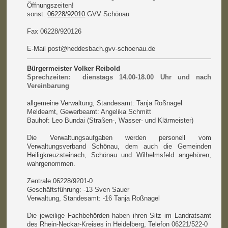
Öffnungszeiten!
sonst:
06228/92010
GVV Schönau
Fax 06228/920126
E-Mail post@heddesbach.gvv-schoenau.de
Bürgermeister Volker Reibold
Sprechzeiten: dienstags 14.00-18.00 Uhr und
nach
Vereinbarung
allgemeine Verwaltung, Standesamt: Tanja Roßnagel
Meldeamt, Gewerbeamt: Angelika Schmitt
Bauhof: Leo Bundai (Straßen-, Wasser- und Klärmeister)
Die Verwaltungsaufgaben werden personell vom
Verwaltungsverband Schönau, dem auch die Gemeinden
Heiligkreuzsteinach, Schönau und Wilhelmsfeld angehören,
wahrgenommen.
Zentrale 06228/9201-0
Geschäftsführung: -13 Sven Sauer
Verwaltung, Standesamt: -16 Tanja Roßnagel
Die jeweilige Fachbehörden haben ihren Sitz im Landratsamt
des Rhein-Neckar-Kreises in Heidelberg, Telefon 06221/522-0