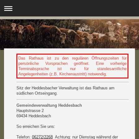
.
Das Rathaus ist zu den regulären Öffnungszeiten für
persönliche Vorsprachen geöffnet. Eine vorherige
Terminabsprache ist nur für standesamtliche
Angelegenheiten (z.B. Kirchenaustritt) notwendig.
Sitz der Heddesbacher Verwaltung ist das Rathaus am
südlichen Ortseingang.
Gemeindeverwaltung Heddesbach
Hauptstrasse 2
69434 Heddesbach
So erreichen Sie uns:
Telefon:
06272/2268
Achtung: nur Dienstag während der