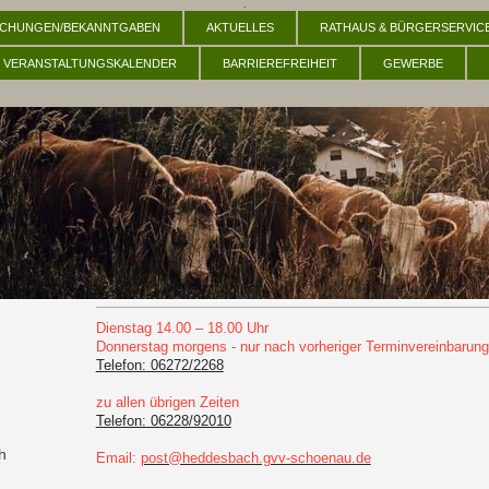
.
CHUNGEN/BEKANNTGABEN
AKTUELLES
RATHAUS & BÜRGERSERVIC
VERANSTALTUNGSKALENDER
BARRIEREFREIHEIT
GEWERBE
Dienstag 14.00 – 18.00 Uhr
Donnerstag morgens - nur nach vorheriger Terminvereinbarung
Telefon: 06272/2268
zu allen übrigen Zeiten
Telefon: 06228/92010
h
Email:
post@heddesbach.gvv-schoenau.de