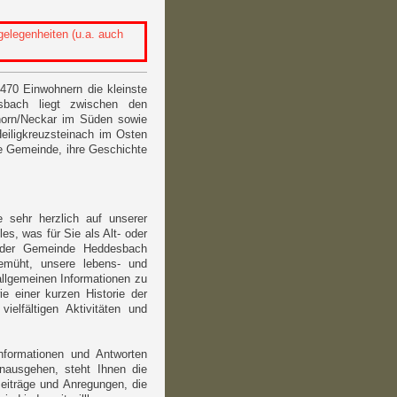
elegenheiten (u.a. auch
. 470 Einwohnern die kleinste
sbach liegt zwischen den
horn/Neckar im Süden sowie
eiligkreuzsteinach im Osten
ie Gemeinde, ihre Geschichte
 sehr herzlich auf unserer
les, was für Sie als Alt- oder
n der Gemeinde Heddesbach
 bemüht, unsere lebens- und
llgemeinen Informationen zu
 einer kurzen Historie der
elfältigen Aktivitäten und
nformationen und Antworten
inausgehen, steht Ihnen die
eiträge und Anregungen, die