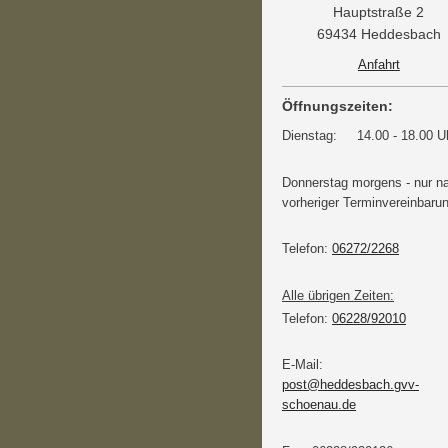
Hauptstraße 2
69434 Heddesbach
Anfahrt
Öffnungszeiten:
Dienstag: 14.00 - 18.00 U
Donnerstag morgens - nur n
vorheriger Terminvereinbaru
Telefon:
06272/2268
Alle übrigen Zeiten:
Telefon:
06228/92010
E-Mail:
post@heddesbach.gvv-
schoenau.de