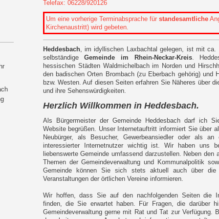
Telefax: 06228/920126
Um eine vorherige Terminabsprache für
standesamtliche
Ang
Kirchenaustritt) wird gebeten.
Heddesbach
, im idyllischen Laxbachtal gelegen, ist mit ca
selbständige
Gemeinde im Rhein-Neckar-Kreis
. Hedde
hessischen Städten Waldmichelbach im Norden und Hirsch
hr
den badischen Orten Brombach (zu Eberbach gehörig) und H
bzw. Westen. Auf diesen Seiten erfahren Sie Näheres über d
ach
und ihre Sehenswürdigkeiten.
ng
Herzlich Willkommen in Heddesbach.
Als Bürgermeister der Gemeinde Heddesbach darf ich Sie
Website begrüßen. Unser Internetauftritt informiert Sie über al
Neubürger, als Besucher, Gewerbeansiedler oder als a
interessierter Internetnutzer wichtig ist. Wir haben uns
liebenswerte Gemeinde umfassend darzustellen. Neben den a
Themen der Gemeindeverwaltung und Kommunalpolitik sowie
Gemeinde können Sie sich stets aktuell auch über die vi
Veranstaltungen der örtlichen Vereine informieren.
Wir hoffen, dass Sie auf den nachfolgenden Seiten die I
finden, die Sie erwartet haben. Für Fragen, die darüber h
Gemeindeverwaltung gerne mit Rat und Tat zur Verfügung. B